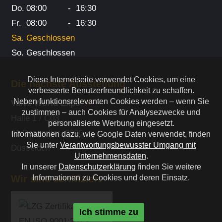
Do.
08:00
-
16:30
Fr.
08:00
-
16:30
Sa.
Geschlossen
So.
Geschlossen
Diese Internetseite verwendet Cookies, um eine
Die nächste Ausstellung
verbesserte Benutzerfreundlichkeit zu schaffen.
Neben funktionsrelevanten Cookies werden – wenn Sie
Valve World Expo
zustimmen – auch Cookies für Analysezwecke und
Halle 1 / C03
personalisierte Werbung eingesetzt.
01 Dezember. 2026
Informationen dazu, wie Google Daten verwendet, finden
Sie unter
Verantwortungsbewusster Umgang mit
Düsseldorf
Unternehmensdaten
.
In unserer
Datenschutzerklärung
finden Sie weitere
Wir sind zertifiziert
Informationen zu Cookies und deren Einsatz.
Ich stimme zu