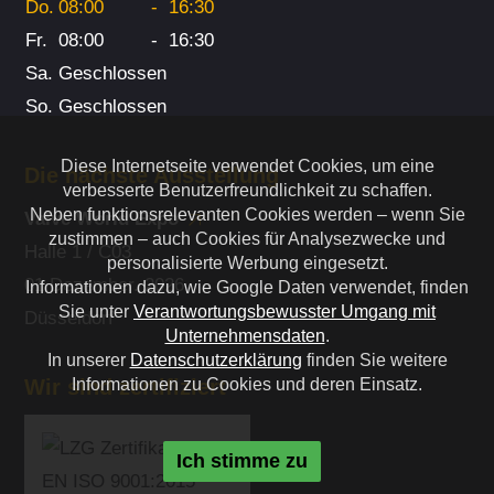
Do.
08:00
-
16:30
Fr.
08:00
-
16:30
Sa.
Geschlossen
So.
Geschlossen
Diese Internetseite verwendet Cookies, um eine
Die nächste Ausstellung
verbesserte Benutzerfreundlichkeit zu schaffen.
Neben funktionsrelevanten Cookies werden – wenn Sie
Valve World Expo
zustimmen – auch Cookies für Analysezwecke und
Halle 1 / C03
personalisierte Werbung eingesetzt.
01 Dezember. 2026
Informationen dazu, wie Google Daten verwendet, finden
Sie unter
Verantwortungsbewusster Umgang mit
Düsseldorf
Unternehmensdaten
.
In unserer
Datenschutzerklärung
finden Sie weitere
Informationen zu Cookies und deren Einsatz.
Wir sind zertifiziert
Ich stimme zu