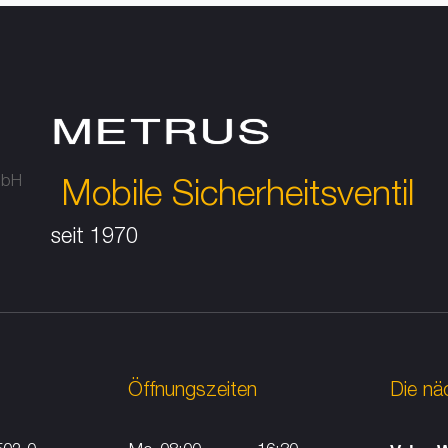
Regel- und Absperrarmat
METRUS
Prüfstände
Mobile Sicherheitsventil
Prüfstände
seit 1970
Sicherheitsventil Prüfstä
Sicherheitsventil und Univ
Prüfstände
Öffnungszeiten
Die nä
Klappen Prüfstände