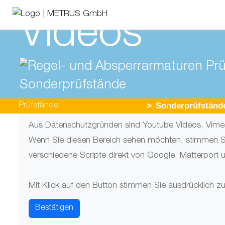
Videos
Sonder­prüfstände
Sonder­prüfständ
Prüf­stände
Aus Datenschutzgründen sind Youtube Videos, Vimeo
Wenn Sie diesen Bereich sehen möchten, stimmen Si
verschiedene Scripte direkt von Google, Matterport
Mit Klick auf den Button stimmen Sie ausdrücklich zu
Bestätigen