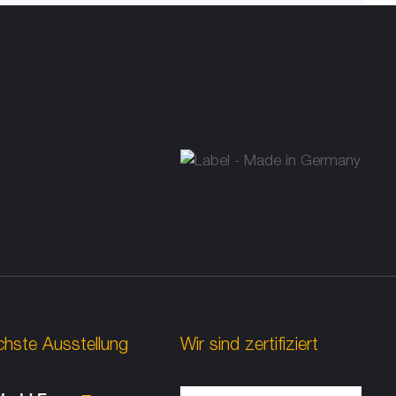
uren
nde
ersal
chste Ausstellung
Wir sind zertifiziert