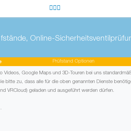
e
Prüf­stand Optionen
 Videos, Google Maps und 3D-Touren bei uns standardmäßig
e bitte zu, dass alle für die oben genannten Dienste benö
 und VRCloud) geladen und ausgeführt werden dürfen.
.