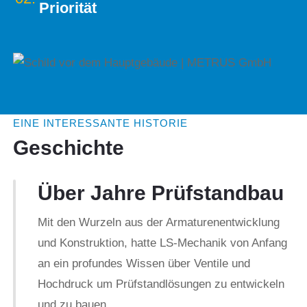
Priorität
Seiten der Armaturenhersteller an uns gestellt
wurden. Bereits im Jahre 1986, lange vor der
Einführung von industriefähigen Computern, haben wir
den ersten Vollautomaten für die Serienprüfung von
Armaturen geliefert. Die Galerie unserer Prüfstände
reicht vom mobilen Kleinstprüfstand bis hin zu 42 t
EINE INTERESSANTE HISTORIE
schweren Großprüfständen, von Vakuum bis 600 bar
Geschichte
Luft- und 1.600 bar Wasserdruck. Es gibt kaum
etwas, das nicht dabei gewesen ist.
Über
Jahre Prüfstandbau
Aus dieser langjährigen Erfahrung schöpfen wir die
Mit den Wurzeln aus der Armaturenentwicklung
Inspiration und das Know How, innovative Prüfstände
und Konstruktion, hatte LS-Mechanik von Anfang
für Ihre individuellen Anforderungen zu entwickeln.
an ein profundes Wissen über Ventile und
Hochdruck um Prüfstandlösungen zu entwickeln
und zu bauen.