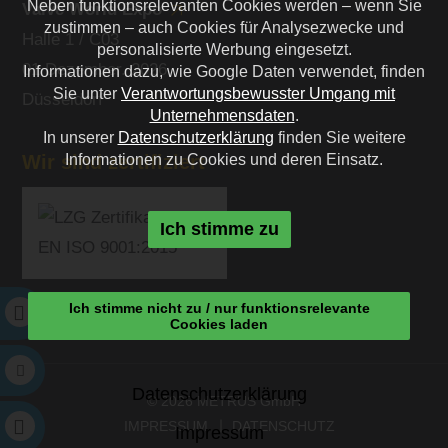
Neben funktionsrelevanten Cookies werden – wenn Sie
Valve World Expo
zustimmen – auch Cookies für Analysezwecke und
Halle 1 / C03
personalisierte Werbung eingesetzt.
01 Dezember. 2026
Informationen dazu, wie Google Daten verwendet, finden
Sie unter
Verantwortungsbewusster Umgang mit
Düsseldorf
Unternehmensdaten
.
In unserer
Datenschutzerklärung
finden Sie weitere
Informationen zu Cookies und deren Einsatz.
Wir sind zertifiziert
Ich stimme zu
Ich stimme nicht zu / nur funktionsrelevante
Cookies laden
Datenschutzerklärung
© 2026 METRUS GmbH
IMPRESSUM
DATENSCHUTZ
Impressum