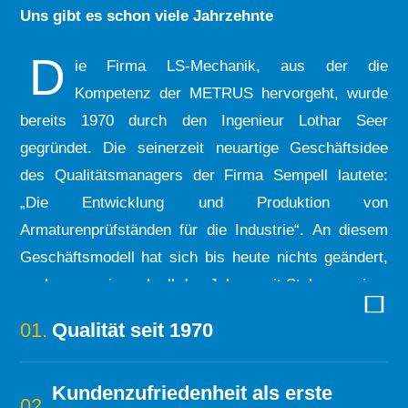
Uns gibt es schon viele Jahrzehnte
D
ie Firma LS-Mechanik, aus der die
Kompetenz der METRUS hervorgeht, wurde
bereits 1970 durch den Ingenieur Lothar Seer
gegründet. Die seinerzeit neuartige Geschäftsidee
des Qualitätsmanagers der Firma Sempell lautete:
„Die Entwicklung und Produktion von
Armaturenprüfständen für die Industrie“. An diesem
Geschäftsmodell hat sich bis heute nichts geändert,
auch wenn wir nach all den Jahren mit Stolz von einer
„Tradition“ sprechen.
01.
Qualität seit 1970
Es gab reichlich Zeit und Gelegenheit, die
Herausforderungen zu meistern, die gerade von
Kundenzufriedenheit als erste
02.