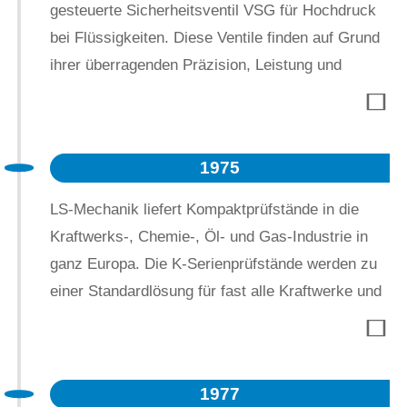
Als erstes Unternehmen liefert LS-Mechanik den
gesteuerte Sicherheitsventil VSG für Hochdruck
ersten Druckluft angetriebenen Stickstoff / Luft-
bei Flüssigkeiten. Diese Ventile finden auf Grund
Kompressor und ebenfalls Druckluft angetriebene
ihrer überragenden Präzision, Leistung und
Hochdruckwasserpumpen für Drücke bis zu 1000
Dichtheit, überwiegend Anwendung bei
bar.
hydraulischen Pressen. In den folgenden Jahren
werden noch einige weitere Spezial-
1975
Sicherheitsventile, auf der Basis des
einzigartigen VSG-Designs entwickelt.
LS-Mechanik liefert Kompaktprüfstände in die
Kraftwerks-, Chemie-, Öl- und Gas-Industrie in
ganz Europa. Die K-Serienprüfstände werden zu
einer Standardlösung für fast alle Kraftwerke und
chemische Anlagen in ganz Deutschland.
1977