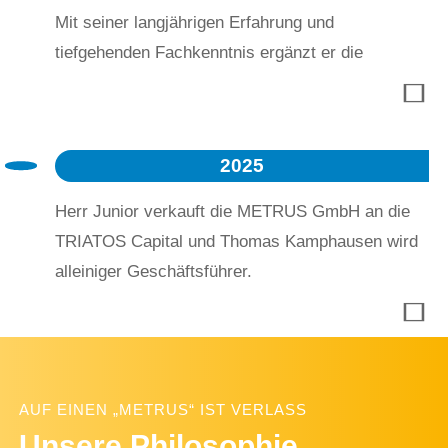
Mit seiner langjährigen Erfahrung und
tiefgehenden Fachkenntnis ergänzt er die
Unternehmensführung und setzt wichtige Impulse
für die Weiterentwicklung der METRUS GmbH.
Seine Ernennung unterstreicht das Vertrauen in
2025
seine Expertise und sein Engagement für die
Zukunft des Unternehmens.
Herr Junior verkauft die METRUS GmbH an die
TRIATOS Capital und Thomas Kamphausen wird
alleiniger Geschäftsführer.
AUF EINEN „METRUS“ IST VERLASS
Unsere Philosophie