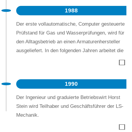
1988
Der erste vollautomatische, Computer gesteuerte
Prüfstand für Gas und Wasserprüfungen, wird für
den Alltagsbetrieb an einen Armaturenhersteller
ausgeliefert. In den folgenden Jahren arbeitet die
LS-Mechanik intensiv weiter an der Entwicklung
der PA-Serie (Prüfstand Automaten) und integriert
dabei seine eigene Ventiltechnologie. PA-
1990
Prüfstände bleiben in ihrer Zuverlässigkeit und
Genauigkeit unangetastet.
Der Ingenieur und graduierte Betriebswirt Horst
Stein wird Teilhaber und Geschäftsführer der LS-
Mechanik.