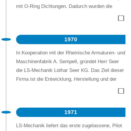
mit O-Ring Dichtungen. Dadurch wurden die
herkömmlichen Lederscheiben für
Niederdruckprüfungen und die Kupferdichtungen
für Hochdruckprüfungen bis zu 650 bar abgelöst.
1970
Um diese automatischen Dichtköpfe benutzen zu
können wurden anfangs bestehende
In Kooperation mit der Rheinische Armaturen- und
Spannvorrichtungen umgebaut. Später wurde die
Maschinenfabrik A. Sempell, gründet Herr Seer
ersten Säulen/Spindel-Aufspannung konstruiert
die LS-Mechanik Lothar Seer KG. Das Ziel dieser
um Spannkräfte von 30, 60, 120 und sogar 400
Firma ist die Entwicklung, Herstellung und der
Tonnen zu realisieren.
Verkauf von Druck- und Dichtheitsprüfständen für
Armaturen und Druckbehälter. Außerdem sollen
Prüfmesshebel (Die mechanische Version von
1971
Online-Test-Systemen) entwickelt und gebaut
werden.
LS-Mechanik liefert das erste zugelassene, Pilot